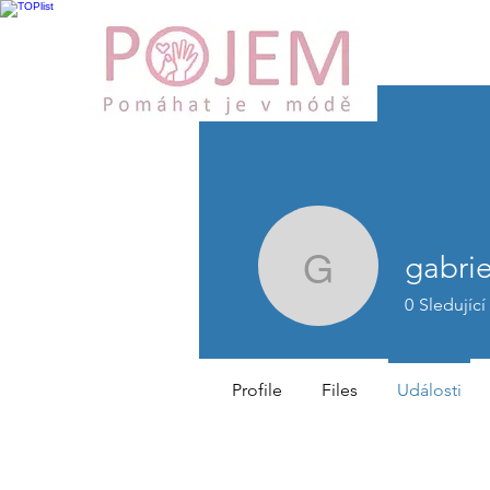
gabri
gabrielac
0
Sledující
Profile
Files
Události